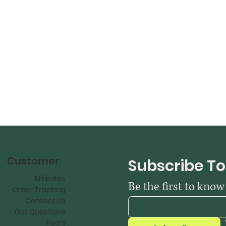
Customer
Subscribe To
Affiliates
Be the first to kno
Order Tracking
Contact Us
Got Questions
Faq's