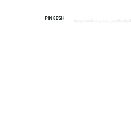
PINKESH
لحواجب
العیون
الوجه
ليب
المنتجات
الرئيسية