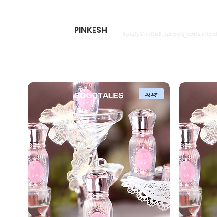
PINKESH
لحواجب
العیون
الوجه
ليب
المنتجات
الرئيسية
جديد