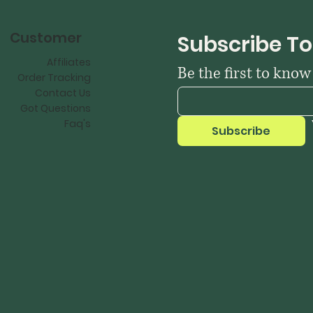
Customer
Subscribe To
Affiliates
Be the first to kno
Order Tracking
Contact Us
Got Questions
Faq's
Subscribe