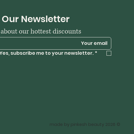
 Our Newsletter
w about our hottest discounts
Yes, subscribe me to your newsletter.
*
© 2026 made by pinkesh beauty