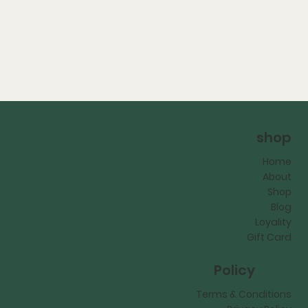
shop
Home
About
Shop
Blog
Loyality
Gift Card
Policy
Terms & Conditions