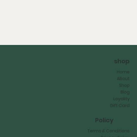
shop
Home
About
Shop
Blog
Loyality
Gift Card
Policy
Terms & Conditions