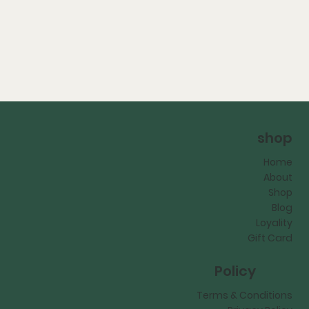
shop
Home
About
Shop
Blog
Loyality
Gift Card
Policy
Terms & Conditions