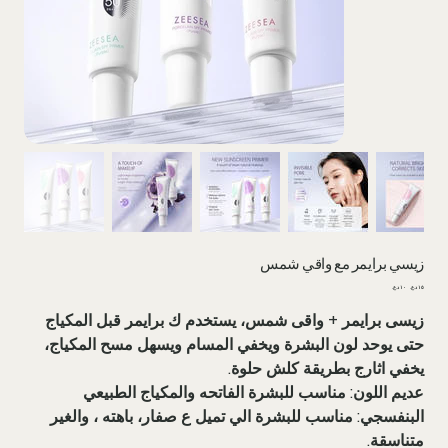
زيسي برایمر مع واقي شمس
السعر
سعر
الأصلي
البيع
زیسی برایمر + واقی شمس، يستخدم ك برايمر قبل المكياج
حتى يوحد لون البشرة ويخفي المسام ويسهل مسح المكياج،
يخفي اثارج بطريقة كلش حلوة.
عديم اللون: مناسب للبشرة الفاتحه والمكياج الطبيعي
البنفسجي: مناسب للبشرة الي تميل ع صفار، باهته ، والغير
متناسقة.