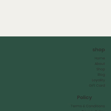
shop
Home
About
Shop
Blog
Loyality
Gift Card
Policy
Terms & Conditions