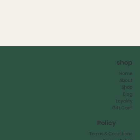
shop
Home
About
Shop
Blog
Loyality
Gift Card
Policy
Terms & Conditions