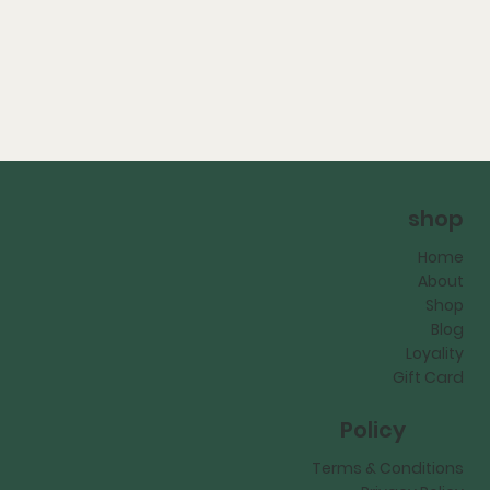
shop
Home
About
Shop
Blog
Loyality
Gift Card
Policy
Terms & Conditions