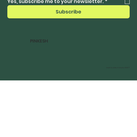
Yes, subscribe me to your newsletter.
*
Subscribe
PINKESH
© 2026 made by pinkesh beauty