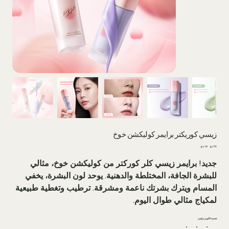
زيسي کوریکتر برايمر کوليکشن خوخ
السعر
سعر
الأصلي
البيع
جديد! برايمر زيسي كلر كوركتر من کوليکشن خوخ، مثالي
للبشرة الجافة، المختلطة والدهنية. يوحد لون البشرة، يخفي
المسام ويترك بشرتك ناعمة ومشرقة. ترطيب وتغطية طبيعية
لمكياج مثالي طوال اليوم.
تحدید اللون برایمر