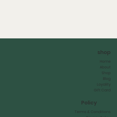
shop
Home
About
Shop
Blog
Loyality
Gift Card
Policy
Terms & Conditions