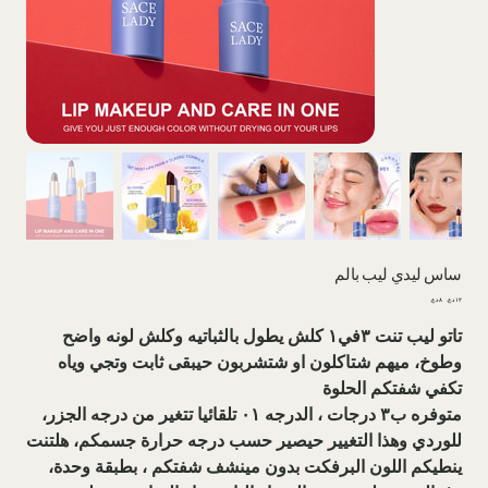
ساس ليدي ليب بالم
السعر
سعر
الأصلي
البيع
تاتو ليب تنت ٣في١ كلش يطول بالثباتيه وكلش لونه واضح
وطوخ، ميهم شتاكلون او شتشربون حيبقى ثابت وتجي وياه
تكفي شفتكم الحلوة
‎متوفره ب٣ درجات ، الدرجه ٠١ تلقائيا تتغير من درجه الجزر،
للوردي وهذا التغيير حيصير حسب درجه حرارة جسمكم، هلتنت
ينطيكم اللون البرفكت بدون مينشف شفتكم ، بطبقة وحدة،