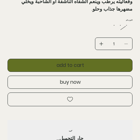
وفعاليته يرطب وينعم الشفاه الناشفة او الشاحبة ويخلي
مضهرها جذاب وحلو.
اللون بالم
add to cart
buy now
جارٍ التحميل...