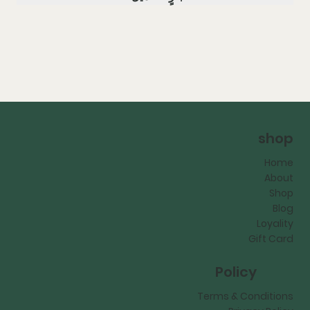
shop
Home
About
Shop
Blog
Loyality
Gift Card
Policy
Terms & Conditions