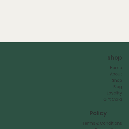
shop
Home
About
Shop
Blog
Loyality
Gift Card
Policy
Terms & Conditions