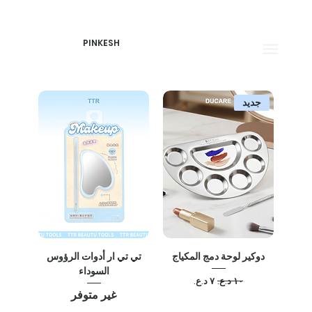
PINKESH
جديد
دوكير لوحة دمج المكياج
تي تي ار أدوات الرؤوس
السوداء
سعر عادي
سعر البيع
غير متوفر