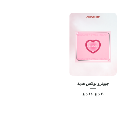
جیوترو بوکس هدية
سعر عادي
سعر البيع