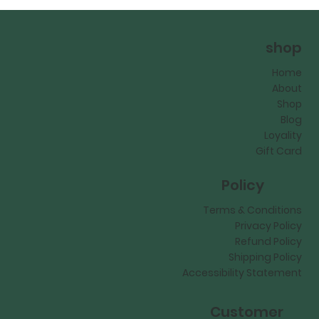
shop
Home
About
Shop
Blog
Loyality
Gift Card
Policy
Terms & Conditions
Privacy Policy
Refund Policy
Shipping Policy
Accessibility Statement
Customer