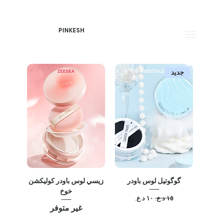
PINKESH
جديد
گوگوتيل لوس باودر
زيسي لوس باودر کوليکشن
خوخ
سعر عادي
سعر البيع
غير متوفر