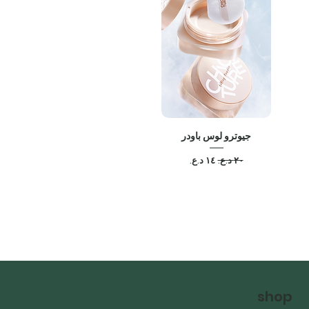
جیوترو لوس باودر
سعر عادي
سعر البيع
shop